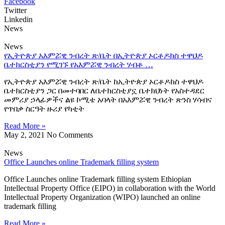
Facebook
Twitter
Linkedin
News
News
የኢትዮጵያ አእምሯዊ ንብረት ጽ/ቤት በኢትዮጵያ ኦርቶዶክስ ተዋህዶ
ቤተክርስቲያን የሚገኙ የአእምሯዊ ንብረት ሃብቶ …
የኢትዮጵያ አእምሯዊ ንብረት ጽ/ቤት ከኢትዮጵያ ኦርቶዶክስ ተዋህዶ
ቤተክርስቲያን ጋር በመተባበር ለቤተክርስቲያኗ ቤተክህነት የአስተዳደር
መምሪያ ኃላፊዎችና ልዩ ኮሚቴ አባላት በአእምሯዊ ንብረት ጽንስ ሃሳብና
የጥበቃ ስርዓት ዙሪያ የካቲት
Read More »
May 2, 2021
No Comments
News
Office Launches online Trademark filling system
Office Launches online Trademark filling system Ethiopian
Intellectual Property Office (EIPO) in collaboration with the World
Intellectual Property Organization (WIPO) launched an online
trademark filling
Read More »