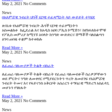
May 2, 2021
No Comments
News
በአእምሯዊ ንብረት ህጎች ህጋዊ ተፈጻሚነት ላይ ውይይት ተካሄደ
ጽ/ቤቱ የአዕምሯዊ ንብረት ሕጎች ህጋዊ ተፈፃሚነትን
አስመልክቶ ከፌደራል እና ከአዲስ አበባ ፖሊስ ኮሚሽን፣ ከየክፍለከተሞቹ
የፖሊስ መምሪያ ከሚገኙ አባላት ከንግድ ውድድርና ሸማቾች ባለስልጣን
ዕንባ ጠባቂ ተቋም ከተወከሉ
Read More »
May 2, 2021
No Comments
News
ለፈጠራ ባለሙያዎች ትልቅ ብስራት
ለፈጠራ ባለሙያዎች ትልቅ ብስራት የፈጠራ ባለመብቶች ስራዎቻቸውን
ወደ ምርትና ንግድ ለመቀየር የሚያደርጉትን ጥረት ለመደገፍ የአእምሯዊ
ንብረት ትመና እና የፋይናንስ አቅርቦት አሰራርን ተግባራዊ ማድረግ አስፈላጊ
መሆኑን የገለጹት
Read More »
May 2, 2021
No Comments
News