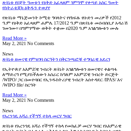
ጽ/ቤቱ የበጀት ዓመቱን የዕቅድ አፈጻጸም ገምግሞ የቀጣይ አስር ዓመት
የስትራቴጂክ ዕቅዱን ተወያየ
የጽ/ቤቱ ማኔጅመንት ኮሚቴ ዓባላትና የየክፍሉ የቡድን መሪዎች የ2012
ዓ.ም የዕቅድ አፈጻጸም ሐምሌ 17/2012 ዓ.ም በጽ/ቤቱ መሰብሰቢያ አዳራሽ
ገመገሙ፡፡ በግምገማው ወቅት ተቋሙ በ2020 ዓ.ም አገልግሎቱን ሙሉ
Read More »
May 2, 2021
No Comments
News
ጽ/ቤቱ ዘመናዊ የምዝገባ ስርዓትን በቅርንጫፎቹ ተግባራዊ አደረገ
የኢትዮጵያ አእምሯዊ ንብረት ጽ/ቤት አገልግሎቱን ዘመናዊና ቀልጣፋ
ለማድረግ የሚያስችለውን አሰራር ከዓለም አእምሯዊ ንብረት ድርጅት
/WIPO/ ጋር በመተባበር የኢንዱስትሪያዊ ንብረት አሰተዳደር /IPAS/ እና
/WIPO file/ ስርዓት
Read More »
May 2, 2021
No Comments
News
የአረንጎዴ አሻራ የችግኝ ተከላ መርሃ ግብር
ጽ/ቤቱ የአረንጎዴ አሻራ የችግኝ ተከላ የመክፈቻ መርሃ ግብር የአእምራዊ