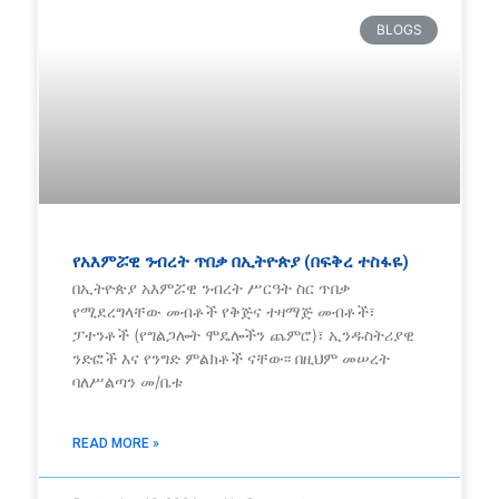
BLOGS
የአእምሯዊ ንብረት ጥበቃ በኢትዮጵያ (በፍቅረ ተስፋዬ)
በኢትዮጵያ አእምሯዊ ንብረት ሥርዓት ስር ጥበቃ
የሚደረግላቸው መብቶች የቅጅና ተዛማጅ መብቶች፣
ፓተንቶች (የግልጋሎት ሞዴሎችን ጨምሮ)፣ ኢንዱስትሪያዊ
ንድፎች እና የንግድ ምልክቶች ናቸው፡፡ በዚህም መሠረት
ባለሥልጣን መ/ቤቱ
READ MORE »