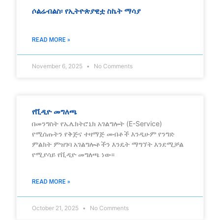
ሶልሬብልስ፡ የኢትዮጵያዊቷ ስኬት ማሳያ
READ MORE »
November 6, 2025
No Comments
የቪዲዮ መግለጫ
በመንግስት የኤሌክትሮኒክ አገልግሎት (E-Service)
የሚሰጡትን የቅጅና ተዛማጅ መብቶች እንዲሁም የንግድ
ምልክት ምዝገባ አገልግሎቶችን እንዴት ማግኘት እንደሚቻል
የሚያሳይ የቪዲዮ መግለጫ ነው፡፡
READ MORE »
October 21, 2025
No Comments