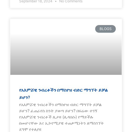
September 18, 2024
No Comments
BLOGS
የአእምሯዊ ንብረቶችን በማስየዝ ብድር ማግኘት ይቻል
ይሆን?
የአእምሯዊ ንብረቶችን በማስየዝ ብድር ማግኘት ይቻል
ይሆን? ፈጠራየስ ስንት ያወጣ ይሆን? በፍሬው ተገኝ
የአእምሯዊ ንብረቶች ሊታዩ (ሊዳሰሱ) የማይችሉ
በመሆናቸው እና ኢኮኖሚያዊ ተጠቃሚነትን ለማስገኘት
ደግሞ የተለያዩ