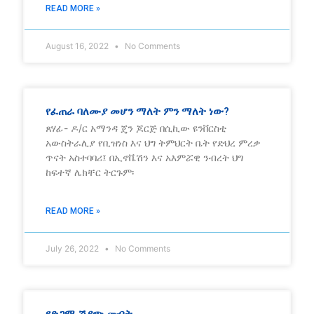
READ MORE »
August 16, 2022
No Comments
የፈጠራ ባለሙያ መሆን ማለት ምን ማለት ነው?
ጸሃፊ- ዶ/ር አማንዳ ጄን ጆርጅ በሲኪው ዩንቨርስቲ
አውስትራሊያ የቢዝነስ እና ህግ ትምህርት ቤት የድህረ ምረቃ
ጥናት አስተባባሪ፤ በኢኖቬሽን እና አእምሯዊ ንብረት ህግ
ከፍተኛ ሌክቸር ትርጉም፡
READ MORE »
July 26, 2022
No Comments