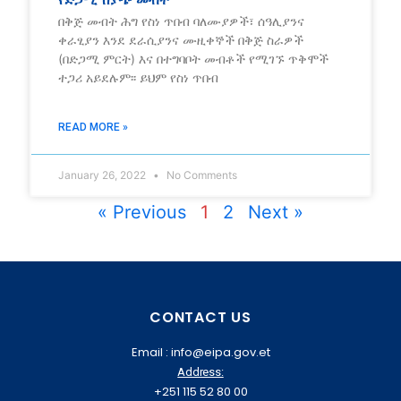
የድጋሚ ሽያጭ መብት
በቅጅ መብት ሕግ የስነ ጥበብ ባለሙያዎች፣ ሰዓሊያንና
ቀራፂያን እንደ ደራሲያንና ሙዚቀኞች በቅጅ ስራዎች
(በድጋሚ ምርት) እና በተግባቦት መብቶች የሚገኙ ጥቅሞች
ተጋሪ አይደሉም፡፡ ይህም የስነ ጥበብ
READ MORE »
January 26, 2022
No Comments
« Previous
1
2
Next »
CONTACT US
Email : info@eipa.gov.et
Address:
+251 115 52 80 00