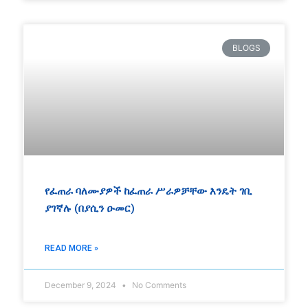
BLOGS
የፈጠራ ባለሙያዎች ከፈጠራ ሥራዎቻቸው እንዴት ገቢ
ያገኛሉ (በያሲን ዑመር)
READ MORE »
December 9, 2024
No Comments