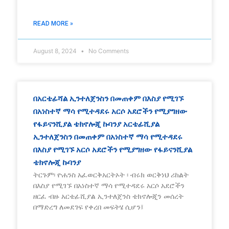
READ MORE »
August 8, 2024
No Comments
በአርቴፊሻል ኢንተለጀንስን በመጠቀም በእስያ የሚገኙ
በአነስተኛ ማሳ የሚተዳደሩ አርሶ አደሮችን የሚያግዘው
የፋይናንሺያል ቴክኖሎጂ ኩባንያ አርቴፊሺያል
ኢንተለጀንስን በመጠቀም በአነስተኛ ማሳ የሚተዳደሩ
በእስያ የሚገኙ አርሶ አደሮችን የሚያግዘው የፋይናንሺያል
ቴክኖሎጂ ኩባንያ
ትርጉም፡ ዮሐንስ አፈወርቅአርትኦት ፡ ብሩክ ወርቅነህ ሪከልት
በእስያ የሚገኙ በአነስተኛ ማሳ የሚተዳደሩ አርሶ አደሮችን
ዘርፈ ብዙ አርቴፊሺያል ኢንተለጀንስ ቴክኖሎጂን መሰረት
በማድረግ ለመደገፍ የቀረበ መፍትሄ ሲሆን፤