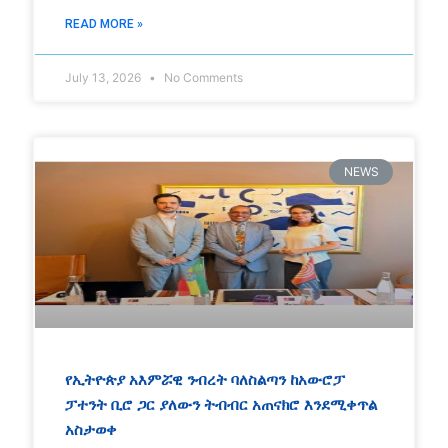
READ MORE »
July 13, 2026
No Comments
NEWS
የኢትዮጵያ አእምሯዊ ንብረት ባለስልጣን ከአውሮፓ
ፓተንት ቢሮ ጋር ያለውን ትብብር አጠናክሮ እንደሚቀጥል
አስታወቀ