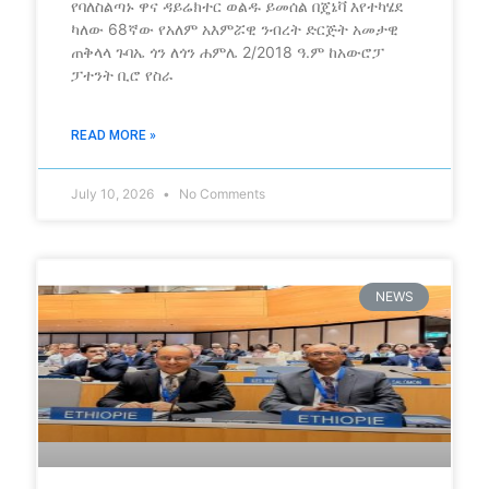
የባለስልጣኑ ዋና ዳይሬክተር ወልዱ ይመሰል በጄኔቫ እየተካሄደ
ካለው 68ኛው የአለም አእምሯዊ ንብረት ድርጅት አመታዊ
ጠቅላላ ጉባኤ ጎን ለጎን ሐምሌ 2/2018 ዓ.ም ከአውሮፓ
ፓተንት ቢሮ የስራ
READ MORE »
July 10, 2026
No Comments
NEWS