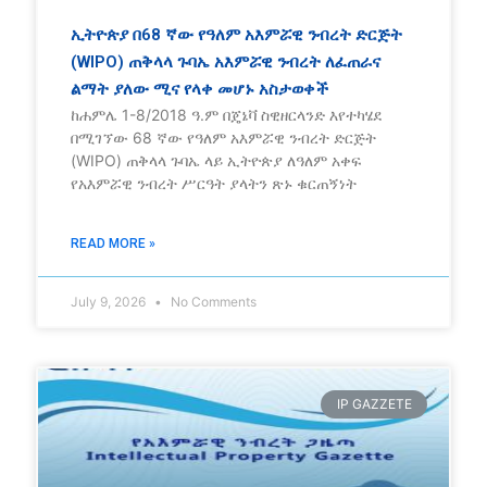
ኢትዮጵያ በ68 ኛው የዓለም አእምሯዊ ንብረት ድርጅት
(WIPO) ጠቅላላ ጉባኤ አእምሯዊ ንብረት ለፈጠራና
ልማት ያለው ሚና የላቀ መሆኑ አስታወቀች
ከሐምሌ 1-8/2018 ዓ.ም በጄኔቫ ስዊዘርላንድ እየተካሄደ
በሚገኘው 68 ኛው የዓለም አእምሯዊ ንብረት ድርጅት
(WIPO) ጠቅላላ ጉባኤ ላይ ኢትዮጵያ ለዓለም አቀፍ
የአእምሯዊ ንብረት ሥርዓት ያላትን ጽኑ ቁርጠኝነት
READ MORE »
July 9, 2026
No Comments
IP GAZZETE