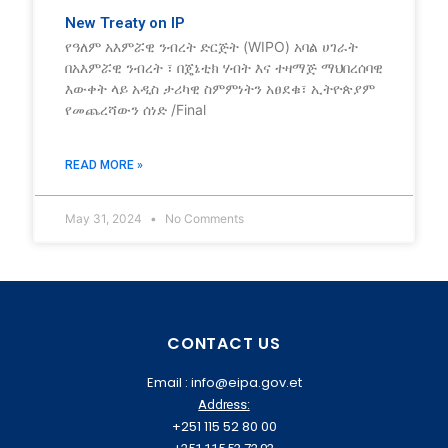
New Treaty on IP
የዓለም አእምሯዊ ንብረት ድርጅት (WIPO) አባል ሀገራት
በአእምሯዊ ንብረት ፣ በጄኔቲክ ሃብት እና ተዛማጅ ማህበረሰባዊ
እውቀት ላይ አዲስ ታሪካዊ ስምምነትን አፀደቁ፣ ኢትዮጵያም
የመጨረሻውን ሰነድ /Final
READ MORE »
May 31, 2024
No Comments
CONTACT US
Email : info@eipa.gov.et
Address:
+251 115 52 80 00