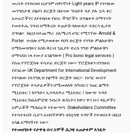
መሪነት የተከናወነ ቢሆንም በዋነኛነት Light years IP የተባለው
መንግስታዊ ያልሆነ ድርጅት በቡናው ግብይት ላይ ያሉ ኋላ ቀር
አሠራሮችንና እየተከሰቱ የነበሩ ችግሮችን በጥልቀት በማጥናት
የመፍትሔ ሃሳብ በማቅረቡ ተጠቃሽ ባለውለታ ተደርጎ ሊታይ
ይገባል፡፡ ከዚህ በተጨማሪ በአሜሪካ ሀገር የሚገኘው Arnold &
Porter ተብሎ የሚታወቀው የህግ ድርጅት የንግድ ምልክቶቹን
በማስመዝገቡና እስከ ቅርብ ጊዚያት ድረስ ንግድ ምልክቶቹን
በማሳደስ ነጻ የሙያ አገልግሎት ( Pro bono legal services )
የሰጠ የፕሮጀክቱ ተሳታፊ ድርጅት ነው፡፡ ፕሮጀክቱን በገንዘብ
የደገፈው UK Department for International Development
የተባለው የእንግሊዝ የልማት ድርጅት ነበር፡፡ የሀገር ውሰጥ
የፕሮጀክት ተሳታፊዎችን በሚመለከት ከግብርና ገጠር ልማት
ሚኒስቴር ፤ ከንግድና ኢንዱስትሪ ሚኒስቴር ፤ ከውጭ ጉዳይ
ሚኒስቴር፤ከአእምሯዊ ንብረት ጽ/ቤትና ከዋና ዋና ቡና ላኪዎችና
አምራቾች ማሕበራት የተውጣጣ Stakeholders Committee
የተሳተፉበት ሲሆን አብዛኛዎቹን ቴክኒካዊ ጉዳዮች የተወሰኑት በዚህ
አካል አማካኝነት ነው፡፡
የተመዘገቡት የታዋቂ ቡና ስሞች ሕጋዊ አጠቃቀም እንዴት