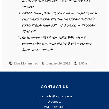
መተግበርና የቡና አምራቹን ተደራድሮ የመሸጥ አቅም
ማጎልበት
የሀገሪቱ የውጪ ጉዳይ ሚኒስቴር በተለይ የኢኮኖሚ ዘርፉ
የኢትዮጵያን ቡናዎች የሚሸጡ ኩባንያዎችና ባለሃብቶች
የንግድ ምልክት አጠቃቀም ውል እንዲፈርሙ ማግባባትና
ማሰፈረም
በሀገር ውሰጥ የሚገኙ የቡና አምራቾችና ላኪዎች
የተመዘገቡትን የቡና ንግድ ምልክቶች የሚጠቀቡበትን
ሕጋዊ አሠራር በዘርጋት
Elias Mohammed
January 26, 2022
8:05 am
CONTACT US
Email : info@eipa.gov.et
Address:
+251 115 52 80 00