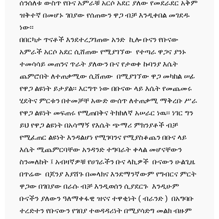
ሰንሰለቱ ውስጥ የቡና አምራቹ አርሶ አደር ያለው የመደራደር አቅም
ዝቅተኛ በመሆኑ ገበያው የሰጠውን ዋጋ ብቻ እንዲቀበል መገደዱ
ነው፡፡
በበርካታ ጥናቶች እንደተረጋገጠው አንድ ኪሎ ቡናን የቡናው
አምራች አርሶ አደር ሲሸጠው የሚያገኘው የተጣራ ዋጋና ያንኑ
ተመሳሳይ መጠንና ጥራት ያለውን ቡና የታወቀ ኩባንያ እሴት
ጨምሮበት ለተጠቃሚው ሲሸጠው በሚያገኘው ዋጋ መካከል ሠፊ
የዋጋ ልዩነት ይታያል፡፡ እርግጥ ነው በቡናው ላይ እሴት የመጨመሩ
ሂደትና ምርቱን በተመቻቸ አውድ ውሰጥ ለተጠቃሚ ማቅረቡ ሥራ
የዋጋ ልዩነት መፍጠሩ የሚጠበቅና ትክክለኛ አሠራር ነዉ፡፡ ነገር ግን
ይህ የዋጋ ልዩነት በአሳማኝ የእሴት ጭማሪ ምክንያቶች ብቻ
የሚፈጠር ልዩነት እንዳልሆነ የሚገባንና የሚያስቆጨን በቡና ላይ
እሴት ሚጨምርባቸው አንዳንድ ተግባራት ቀላል መሆናቸውን
ስንመለከት ፤ አብዛኛዎቹ የሀገራችን ቡና ላኪዎች ቡናውን ሁልጊዜ
በጥሬው በጆንያ እያሸጉ በመላክና እንደማንኛውም የግብርና ምርት
ዋጋው በገበያው በራሱ ብቻ እንዲወሰን ሲያደርጉ እንዲሁም
ቡናችን ያለውን ዓለማቀፋዊ ዝናና ተዋቂነት ( ብራንድ ) በአግባቡ
ተረድተን የቡናውን የገበያ ተወዳዳሪነት በሚያሳድግ መልክ ብዙም