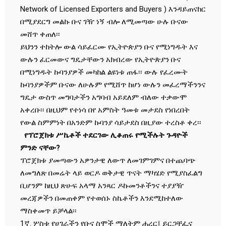
Network of Licensed Exporters and Buyers ) እንዳይጠናከር
በሚያደርግ መልኩ ቡና ገዥ ነኝ ብሎ ለሚመጣው ሁሉ ቡናው
መሸጥ ቀጠለ፡፡
ይህንን ተከትሎ ውል ሳይፈርሙ የኢትዮጵያን ቡና የሚነግዱት እና
ውሉን ፈርመውና ግዴታቸውን አክብረው የኢትዮጵያን ቡና
በሚነግዱት ኩባንያዎች መካከል ልዩነቱ ጠፋ፡፡ ውሉ የፈረሙት
ኩባንያዎችም ቡናው ለሁሉም የሚሸጥ ከሆነ ውሉን መፈረማችንንና
ግዴታ ውስጥ መግባታችን አግባብ አይደለም ብለው ተቃውሞ
አቀረቡ፡፡ በዚህም የተነሳ በየ አምስት ዓመቱ መታደስ የነበረበት
የውል ስምምነት በአንድም ኩባንያ ሳይታደስ በዚያው ተረስቶ ቀረ፡፡
የፕሮጀክቱ ሥኬቶች ተደርገው ሊቆጠሩ የሚችሉት ጉዳዮች
ምንድ ናቸው?
ፕሮጀክቱ ያመጣውን አዎንታዊ ለውጥ ለመገምገምና በተጨባጭ
ለመግለጽ በመሬት ላይ ወርዶ ወቅታዊ ጥናት ማካሄድ የሚያስፈልግ
ቢሆንም ከዚህ ጽሁፍ አላማ አንጻር ዶኩመንቶችንና ተያያዥ
መረጃዎችን በመጠቀም የተወሰኑ ስኬቶችን እንደሚከተለው
ማስቀመጥ ይቻላል፡፡
1ኛ. ሦስቱ የሀገራችን የቡና ስሞች ማለትም ሐረር፤ ይርጋቸፌና