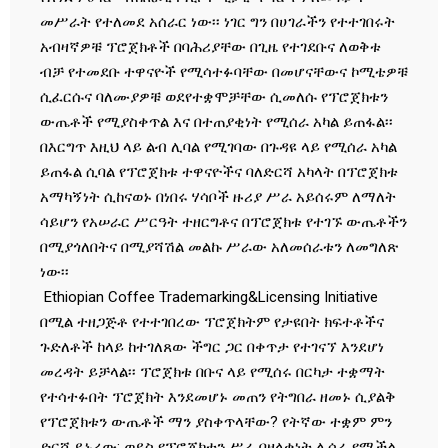
መሥራት የተለመደ አሰራር ነው፡፡ ነገር ግን በሀገራችን የተተገበሩት
አብዛኛዎቹ ፕሮጀክቶች በባሕሪያቸው በጊዜ የተገደቡና ለወቅቱ
ብቻ የተመደቡ ተዋናዮች የሚሳተፉባቸው በመሆናቸውና ኮሚቴዎቹ
ሲፈርሱና ባለሙያዎቹ ወደየተቋሞቻቸው ሲመለሱ የፕሮጀክቱን
ውጤቶች የሚያስቀጥል እና በተጠያቂነት የሚሰራ አካል ይጠፋል፡፡
በእርግጥ እዚህ ላይ ልብ ሊባል የሚገባው በጉዳዩ ላይ የሚሰራ አካል
ይጠፋል ሲባል የፕሮጀክቱ ተዋናዮችና ባለድርሻ አካላት በፕሮጀክቱ
አማካኝነት ሲከናወኑ በነበሩ ሃሳቦች ዙሪያ ሥራ አይሰሩም ለማለት
ሳይሆን የአሠራር ሥርዓት ተዘርግቶና በፕሮጀክቱ የተገኙ ውጤቶችን
በሚያጎለበትና በሚያሻሽል መልኩ ሥራው አለመሰራቱን ለመግለጽ
ነው፡፡
Ethiopian Coffee Trademarking&Licensing Initiative
በሚል ተዘጋጅቶ የተተገበረው ፕሮጀክትም የታዩበት ክፍተቶችና
ጉድለቶች ከላይ ከተገለጸው ችግር ጋር በቀጥታ የተገናኘ እንደሆነ
መረዳት ይቻላል፡፡ ፕሮጀክቱ በቡና ላይ የሚሰሩ በርካታ ተቋማት
የተሳተፉበት ፕሮጀክት እንደመሆኑ መጠን የትግበራ ዘመኑ ሲያልቅ
የፕሮጀክቱን ውጤቶች ማን ያስቀጥላቸው? የትኛው ተቋም ምን
ድርሻ ይኑረው; ወይስ የፕሮጀክቱን ሥራ በዘላቀነት ሊሰራ የሚችል