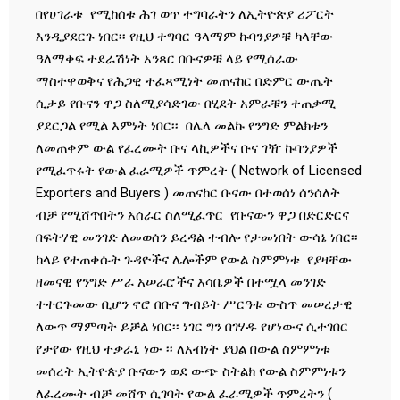
በየሀገራቱ የሚከሰቱ ሕገ ወጥ ተግባራትን ለኢትዮጵያ ሪፖርት
እንዲያደርጉ ነበር፡፡ የዚህ ተግባር ዓላማም ኩባንያዎቹ ካላቸው
ዓለማቀፍ ተደራሽነት አንጻር በቡናዎቹ ላይ የሚሰራው
ማስተዋወቅና የሕጋዊ ተፈጻሚነት መጠናከር በድምር ውጤት
ሲታይ የቡናን ዋጋ ስለሚያሳድገው በሂደት አምራቹን ተጠቃሚ
ያደርጋል የሚል እምነት ነበር፡፡ በሌላ መልኩ የንግድ ምልክቱን
ለመጠቀም ውል የፈረሙት ቡና ላኪዎችና ቡና ገዥ ኩባንያዎች
የሚፈጥሩት የውል ፈራሚዎች ጥምረት ( Network of Licensed
Exporters and Buyers ) መጠናከር ቡናው በተወሰነ ሰንሰለት
ብቻ የሚሸጥበትን አሰራር ስለሚፈጥር የቡናውን ዋጋ በድርድርና
በፍትሃዊ መንገድ ለመወሰን ይረዳል ተብሎ የታመነበት ውሳኔ ነበር፡፡
ከላይ የተጠቀሱት ጉዳዮችና ሌሎችም የውል ስምምነቱ የያዛቸው
ዘመናዊ የንግድ ሥራ አሠራሮችና እሳቤዎች በተሟላ መንገድ
ተተርጉመው ቢሆን ኖሮ በቡና ግብይት ሥርዓቱ ውስጥ መሠረታዊ
ለውጥ ማምጣት ይቻል ነበር፡፡ ነገር ግን በገሃዱ የሆነውና ሲተገበር
የታየው የዚህ ተቃራኒ ነው ፡፡ ለአብነት ያህል በውል ስምምነቱ
መሰረት ኢትዮጵያ ቡናውን ወደ ውጭ ስትልክ የውል ስምምነቱን
ለፈረሙት ብቻ መሸጥ ሲገባት የውል ፈራሚዎች ጥምረትን (