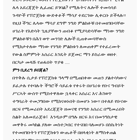
ሌላ አደረጃጀት ሊፈጠር ይገባል? የሚሉትና ሌሎች ተመሳሳይ
ጉዳዮች የፕሮጀክቱ ውድቀቶች ማሳያ ተደርገው ሊቀርቡ ይችላሉ፡፡
የዚህ ችግር ሌላው ማሳያ ደግሞ ንግድ ምልክቶቹ በተመዘገቡባቸው
ሀገራት የእድሳት ጊዜያቸውን ጠብቆ የሚያሳድሳቸው ማነው ንግድ
ምልክቶቹን በሕገ ወጥ መንገድ ሌሎች ቢጠቀሙባቸውስ
የሚከታተለው ማነው የንግድ ምልክቱን ለመጠቀም የተፈረሙት
የውል ስምምነት አሰራር እንዴት ይጀመር ማን ይስራው ወዘተ.
በርካታ መላሹ የጠፋበት ጥያቄ …..
ምን ቢደረግ ይበጃል?
በጥቅሉ ሲታይ የፕሮጀክቱ ዓላማ በሚጠበቀው መጠን ያልተሳካውና
ይፈታሉ የተባሉት ችግሮች ሳይፈቱ የቀሩት በሀገሪቱ የቡና ግብይት
ሥርኣት ውሰጥ የሚስተዋለው ኋላቀር አሰራር እና ሕገወጥ
ተግባራት ተመጋግበው የሚከናወኑበት በመሆኑ ነው፡፡ በተለይ የቡናው
ዘርፍ የሚመራበት አደረጃጀት ዘመናዊ የንግድ አሰራር በሚመራበት
ስልት አለመደራጀቱ፤ እንዲሁም በግሉ ዘርፍ እና በመንግስታዊ
መዋቅሩ መካከል ያለው መስተጋብር የተናበበ ባለመሆኑ በስኬትነት
የተመዘገቡትን የፕሮጀክቱን ውጤቶች በዘላቂነት ለማስቀጠል