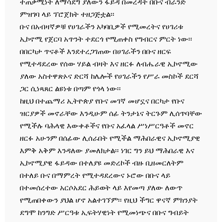
ተጠቃሚነት ለማሳደግ ያለውን ፋይዳ በመረዳት በቡና ብራንድ
ምዝገባ ላይ ፕሮጀክት ተዘጋጅቷል፡፡
ቡና በአብዛኛዎቹ የሀገራችን አካባቢዎች የሚመረትና የሀገሪቱ
ኢኮኖሚ የጀርባ አጥንት ተደርጎ የሚጠቀስ የግብርና ምርት ነው፡፡
በበርካታ ጥናቶች እንደተረጋገጠው በሀገራችን በቡና ዘርፍ
የሚተዳደረው የሰው ሃይል ብዛት እና ዘርፉ ለብሔራዊ ኢኮኖሚው
ያለው አስተዋጽኦና ድርሻ ከሌሎች የሀገራችን የሥራ መስኮች ደርሻ
ጋር ሲነጻጸር ልዩነቱ በጣም የጎላ ነው፡፡
ከዚህ በተጨማሪ ኢትዮጵያ የቡና መገኛ መሆኗና በርካታ የቡና
ዝርያዎች መኖራቸው እንዲሁም ሰፊ ትንታኔና ትርጉም ሊሰጥባቸው
የሚችሉ ባሕላዊ እውቀቶችና የቡና አፈላል ሥነሥርዓቶች መኖር
ዘርፉ አሁንም በሰፊው ሊሰራበት የሚችል ማሕበራዊና ኢኮኖሚያዊ
እምቅ አቅም እንዳለው ያመለክታል፡፡ ነገር ግን ይህ ማሕበራዊ እና
ኢኮኖሚያዊ ፋይዳው በተለያዩ መድረኮች ብዙ ቢዘመርለትም
በተለይ ቡና በማምረት የሚተዳደረውና ኑሮው በቡና ላይ
በተመሰረተው አርሶአደር ሕይወት ላይ እየመጣ ያለው ለውጥ
የሚጠበቀውን ያህል ሆኖ አልተገኘም፡፡ የዚህ ችግር ዋናኛ ምክንያት
ደግሞ ከንግድ ሥርዓቱ ኢፍትሃዊነት የሚመነጭና በቡና ግብይት