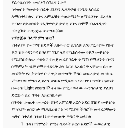
ያልተሰራበት መሆኑን ስንረዳ ነው፡፡
ከተወሰኑ ዓመታት በፊት ይህንን ኢፍትሃዊ የንግድ አሰራር
ለማስተካከልና የቡና አምራቹን ተጠቃሚነት ለማረጋገጥ ይረዳል
ተብሎ የታመነበት የኢትዮጵያ ታዋቂ የቡና ስሞች ብራንዲንግ
ፕሮጀክት ተዘጋጅቶ ተተግብሯል፡፡
የፕሮጅቱ ዓላማ ምን ነበር?
በተለያዩ የመገናኛ ዘዴዎች አዘውትሮ ሲገለጽ እንደሚታየው የቡና
ዋጋ ዝቅተኛነትና በዓለም ገበያ ላይ የሚከሰተው የዋጋ መዋዠቅ
የሚያስከትለው ተጽእኖ የመጀመሪያ ገፈት ቀማሽ የሚሆኑት ቡናን
በማምረት ብቻ የሚተዳደሩት ድሃ አርሶ አአደሮች ናቸው፡፡ በዚሁ
መነሻነት የኢትዮጵያ ቡና ዋጋ መዋዠቅ ችግር መሠረታዊ መንስጼ
ምንድነው ምንስ ሊደረግ ይገባል የሚለውን ጭብጥ በጥናት ርዕስነት
በመያዝ Light years IP ተብሎ የሚታወቀው መንግስታዊ ያልሆነ
ድርጅት ሰፊ ጥናት አድርጎበታል፡፡
በጥናቱ ውጤት መሠረት የቡና አምራቹ አርሶ አደር በገበያ መዋዠቁ
ምክንያት ለበርካታ ማሕበራዊና አኮኖሚያዊ ችግሮች መዳረጋቸውን
ጠቅሶ በተለይ በጉልህ ከተቀመጡት ችግሮች መካከል
ቡና በማምረት የሚተዳደሩት አርሶ አደሮች መሠረታዊ