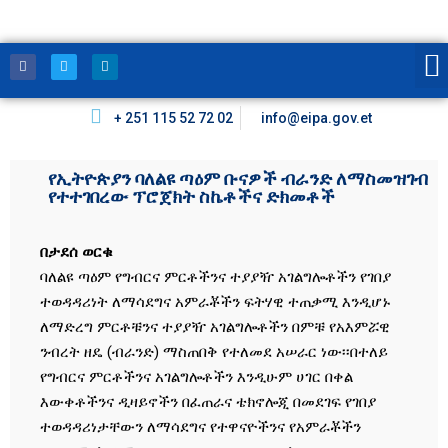
+ 251 115 52 72 02
info@eipa.gov.et
የኢትዮጵያን ባለልዩ ጣዕም ቡናዎች ብራንድ ለማስመዝገብ
የተተገበረው ፕሮጀክት ስኬቶችና ድክመቶች
በታደሰ ወርቁ
ባለልዩ ጣዕም የግብርና ምርቶችንና ተያያዥ አገልግሎቶችን የገበያ
ተወዳዳሪነት ለማሳደግና አምራቾችን ፍትሃዊ ተጠቃሚ እንዲሆኑ
ለማድረግ ምርቶቹንና ተያያዥ አገልግሎቶችን በምቹ የአእምሯዊ
ንብረት ዘዴ (ብራንድ) ማስጠበቅ የተለመደ አሠራር ነው፡፡በተለይ
የግብርና ምርቶችንና አገልግሎቶችን እንዲሁም ሀገር በቀል
እውቀቶችንና ዲዛይኖችን በፈጠራና ቴክኖሎጂ በመደገፍ የገበያ
ተወዳዳሪነታቸውን ለማሳደግና የተዋናዮችንና የአምራቾችን