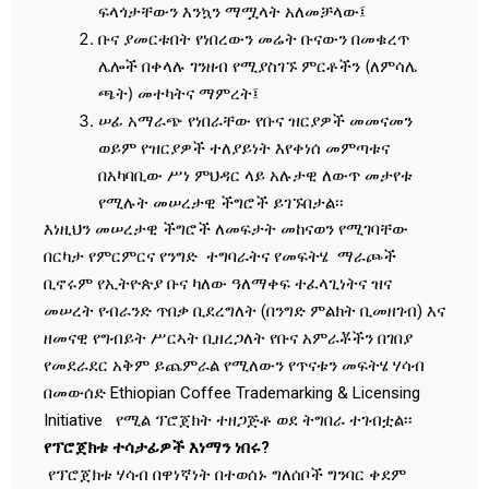
ፍላጎታቸውን እንኳን ማሟላት አለመቻላው፤
ቡና ያመርቱበት የነበረውን መሬት ቡናውን በመቁረጥ
ሌሎች በቀላሉ ገንዘብ የሚያስገኙ ምርቶችን (ለምሳሌ
ጫት) መተካትና ማምረት፤
ሠፊ አማራጭ የነበራቸው የቡና ዝርያዎች መመናመን
ወይም የዝርያዎች ተለያይነት እየቀነሰ መምጣቱና
በአካባቢው ሥነ ምህዳር ላይ አሉታዊ ለውጥ መታየቱ
የሚሉት መሠረታዊ ችግሮች ይገኙበታል፡፡
እነዚህን መሠረታዊ ችግሮች ለመፍታት መከናወን የሚገባቸው
በርካታ የምርምርና የንግድ ተግባራትና የመፍትሄ ማራጮች
ቢኖሩም የኢትዮጵያ ቡና ካለው ዓለማቀፍ ተፈላጊነትና ዝና
መሠረት የብራንድ ጥበቃ ቢደረግለት (በንግድ ምልክት ቢመዘገብ) እና
ዘመናዊ የግብይት ሥርኣት ቢዘረጋለት የቡና አምራቾችን በገበያ
የመደራደር አቅም ይጨምራል የሚለውን የጥናቱን መፍትሄ ሃሳብ
በመውሰድ Ethiopian Coffee Trademarking & Licensing
Initiative የሚል ፕሮጀክት ተዘጋጅቶ ወደ ትግበራ ተገብቷል፡፡
የፕሮጀክቱ ተሳታፊዎች እነማን ነበሩ?
የፕሮጀክቱ ሃሳብ በዋነኛነት በተወሰኑ ግለሰቦች ግንባር ቀደም