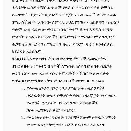
አላስቻለም፡፡ በዚህም የተነሳ በአሁኑ ወቅት ሥራውን በተሟላ
ሐላፊነት ወስዶ የሚሰራ ተቋም የሌለ ሲሆን ፤ በቡና ላይ የሚሰሩ
የመንግስት ተቋማት ቢኖሩም የፕሮጀክቱን ውጤቶች ለማስቀጠል
በሚያስችልበት አግባብ- ለምሳሌ ያህል የንግድ ምልክቶቹን ማሳደስ፤
ቀድሞ ውል ፈርመው የነበሩ ኩባንዎችንም ይሁን አዳዲስ የንግድ
ምልክት ተከራይ ኩባንያዎችን በማምጣትና ማስፈረም እንዲሁም
ሕጋዊ ተፈጻሚነትን በማረጋገጥ ዙሪያ ምንም ዓይነት እንቅስቃሴ
እያደረጉ አይደለም፡፡
ስለዚህ ከላይ የተጠቀሱትን መሠረታዊ ችግሮች ለመፍታትና
በፕሮጀክቱ የተገኙትን ስኬቶች ለማስቀጠልና ፕሮጀክቱ ሲዘጋጅ
መነሻ የነበሩ መሠረታዊ የቡና አምራቾችን ችግሮች ለመፍታት
ይቻል ዘንድ የሚከተሉትን ምክረ ሃሳቦች መተግበር ይገባል፡፡
የተመዘገቡትን የቡና ንግድ ምልክቶች (ብራንዶች)
በባለቤትነት ወስዶ የሚያስተዳድር አደረጃጀት መፍጠርና
የእድሳት ጊዜያቸው የደረሰ ንግድ ምልክቶችን
በየተመዘገቡበት ሀገር ማሳደስ፡፡
የሀገሪቱን የቡና ግብይት እንደማንኛውም የግብርና ምርት
ዋጋው በገበያ ከሚወሰን ይልቅ የብራንድ አሰራሩን