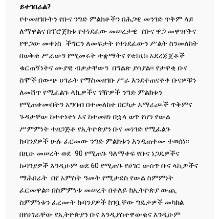
ይተገበራል?
የተመዘገቡትን የቡና ንግድ ምልክቶችን በሕጋዊ መንገድ ጥቅም ላይ
ለማዋልና በፕሮጀክቱ የተነደፈው መሠረታዊ የቡና ዋጋ መዋዠቅና
የዋጋው መቀነስ ችግርን ለመፍታት የተነደፈውን ሥልት ስንመለከት
በወቅቱ ሥራውን የሚመሩት ተቋማትና የቴክኒክ አደረጃጀቶች
ቁርጠኝነትና ሙያዊ ብቃታቸውን በግልጽ ያሳያል፡፡ የታዋቂ ቡና
ስሞች በውጭ ሀገራት የማስመዘገቡ ሥራ እንደተጠናቀቀ ቡናዎቹን
ለመሸጥ የሚፈልጉ ላኪዎችና ገዥዎች ንግድ ምልክቱን
የሚጠቀሙበትን አግባብ በተመለከተ በርካታ አማራጮች ጥቅምና
ጉዳታቸው ከተተነተነ እና ከተመዘነ በኋላ ወጥ የሆነ የውል
ሥምምነት ተዘጋጅቶ የኢትዮጵያን ቡና መነገድ የሚፈልጉ
ኩባንያዎች ሁሉ ፈርመው ንግድ ምልክቱን እንዲጠቀሙ ተወሰነ፡፡
በዚሁ መሠረት ወደ 90 የሚጠጉ ዓለማቀፍ የቡና ነጋዴዎችና
ኩባንያዎች እንዲሁም ወደ 60 የሚጠጉ የሀገር ውሰጥ ቡና ላኪዎችና
ማሕበራት በየ አምስት ዓመት የሚታደስ የውል ስምምነት
ፈርመዋል፡፡ በስምምነቱ መሠረት በተለይ ከኢትዮጵያ ውጪ
ስምምነቱን ፈረሙት ኩባንያዎች ከገቧቸው ግዴታዎች መካከል
በየሀገራቸው የኢትዮጵያን ቡና እንዲያስተዋውቁና እንዲሁም