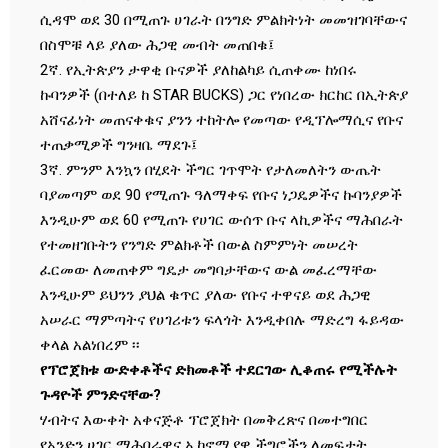
ሲዳሞ ወደ 30 በሚጠጉ ሀገራት በንግድ ምልክትነት መመዝገባቸውና
በስሞቹ ላይ ያለው ሕጋዊ መብት መጠበቁ፤
2ኛ. የኢትጵያን ታዋቂ ቡናዎች ያለከልካይ ሲጠቀሙ ከነበሩ
ኩባንዎች (በተለይ ከ STAR BUCKS) ጋር የነበረው ክርከር በኢትጵያ
አሸናፊነት መጠናቀቁና ያንን ተከትሎ የመጣው የዲፕሎማሲና የቡና
ተጠቃሚዎች ግንዛቤ ማደጉ፤
3ኛ. ምንም እንኳን በሂደት ችግር ገጥሞት የታለመለትን ውጤት
ባያመጣም ወደ 90 የሚጠጉ ዓለማቀፍ የቡና ነጋዴዎችና ኩባንያዎች
እንዲሁም ወደ 60 የሚጠጉ የሀገር ውሰጥ ቡና ላኪዎችና ማሕበራት
የተመዘገቡትን የንግድ ምልክቶች በውል ስምምነት መሠረት
ፈርመው ለመጠቀም ግዴታ መግባታቸውና ውል መፈረማቸው
እንዲሁም ይህንን ያህል ቁጥር ያለው የቡና ተዋናይ ወደ ሕጋዊ
አሠራር ማምጣትና የሀገሪቱን ፍላጎት እንዲቀበሉ ማድረግ ፋይዳው
ቀላል አልነበረም ፡፡
የፕሮጀክቱ ውድቀቶችና ድክመቶች ተደርገው ሊቆጠሩ የሚችሉት
ጉዳዮች ምንድናቸው?
ሃብትና እውቀት አቀናጅቶ ፕሮጀክት በመቅረጽና በመተግበር
የአንድን ሀገር ማሕበራዊና ኢኮኖሚያዊ ችግሮችን ለመፍታት