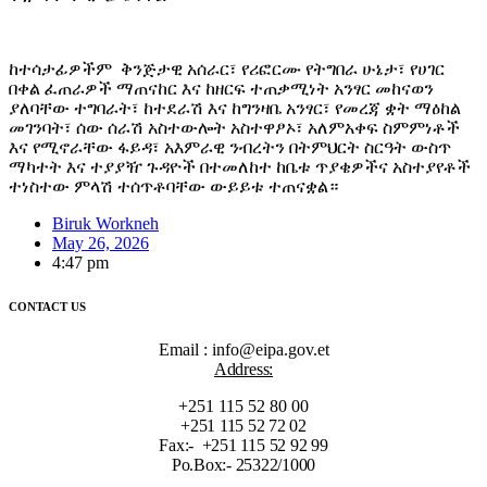
ከተሳታፊዎችም ቅንጅታዊ አሰራር፣ የሪፎርሙ የትግበራ ሁኔታ፣ የሀገር
በቀል ፈጠራዎች ማጠናከር እና ከዘርፍ ተጠቃሚነት አንፃር መከናወን
ያለባቸው ተግባራት፣ ከተደራሽ እና ከግንዛቤ አንፃር፣ የመረጃ ቋት ማዕከል
መገንባት፣ ሰው ሰራሽ አስተውሎት አስተዋፆኦ፣ አለምአቀፍ ስምምነቶች
እና የሚኖራቸው ፋይዳ፣ አእምራዊ ንብረትን በትምህርት ስርዓት ውስጥ
ማካተት እና ተያያዥ ጉዳዮች በተመለከተ ከቤቱ ጥያቄዎችና አስተያየቶች
ተነስተው ምላሽ ተሰጥቶባቸው ውይይቱ ተጠናቋል።
Biruk Workneh
May 26, 2026
4:47 pm
CONTACT US
Email : info@eipa.gov.et
Address:
+251 115 52 80 00
+251 115 52 72 02
Fax:- +251 115 52 92 99
Po.Box:- 25322/1000