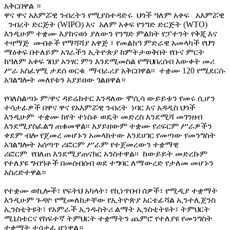
አቅርበዋል ።
ዋና ዋና አእምሯዊ ንብረትን የሚያስተዳድሩ ህጎች ዓለም አቀፍ አእምሯዊ
ንብረት ድርጅት (WIPO) እና አለም አቀፍ የንግድ ድርጅት (WTO)
እንዲሁም ተቋሙ እያከናወነ ያለውን የንግድ ምልክት የፓተንት የቅጂ እና
ተዛማጅ መብቶች የማሻሻያ አዋጅ ፣ የመልክዓ ምድራዊ አመላካች የህግ
ማዕቀፍ በተለይም አገራችን ኢትዮጵያ ከምትታወቅበት የቡና ምርት
ከዓለም አቀፍ ገበያ አንፃር ምን እንደሚመስል የማህበረሰብ እውቀት መሪ
ሥራ አስፈፃሚ ታደሰ ወርቁ ማብራሪያ አቅርበዋል፡፡ ተቋሙ 120 የሚደርሱ
አገልግሎት መለየቱን አያይዘው ገልፀዋል።
የባለስልጣኑ ም/ዋና ዳይሬክተር እንዳለው ሞሲሳ ውይይቱን የመሩ ሲሆን
ተሳታፊዎች በዋና ዋና የአእምሯዊ ንብረት ነባር እና አዳዲስ ህጎች
እንዲሁም ተቋሙ ከየት ተነስቶ ወዴት መድረስ እንደሚሻ መገንዘብ
እንደሚያስፈልግ ጠቁመዋል፡፡ አያይዘውም ተቋሙ የሪፍርም ሥራዎችን
ቀደም ብሎ የጀመረ መሆኑን አመላክተው እንደሀገር የመጣው የመንግስት
አገልግሎት አሰጣጥ ሪፎርም ሥራም የተጀመረውን ተቋማዊ
ሪፎርም የበለጠ እንደሚያጠናክር አንስተዋል፡፡ ከውይይት መድረኩም
የተለያዩ ግብዓቶች በመሰብሰብ ወደ ተግባር ለማውረድ የታለመ መሆኑን
አስረድተዋል።
የተቋሙ ወኪሎች፣ የፍትህ አካላት፣ የኪነጥበብ ሰዎች፣ የሚዲያ ተቋማት
እንዲሁም ጉዳዮ የሚመለከታቸው የኢትዮጵያ አርቴፊሻል ኢንተሊጀንስ
ኢንስቲትዩት፣ የአምራች ኢንዱስትሪ ልማት ኢንስቲትዩት፣ ትምህርት
ሚኒስቴርና የከፍተኛ ትምህርት ተቋማትን ጨምሮ የተለያዩ የመንግስት
ተቋማት ተሳታፊ ሆነዋል።