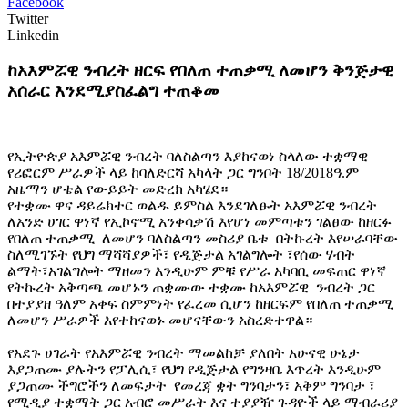
Facebook
Twitter
Linkedin
ከአእምሯዊ ንብረት ዘርፍ የበለጠ ተጠቃሚ ለመሆን ቅንጅታዊ
አሰራር እንደሚያስፈልግ ተጠቆመ
የኢትዮጵያ አእምሯዊ ንብረት ባለስልጣን እያከናወነ ስላለው ተቋማዊ
የሪፎርም ሥራዎች ላይ ከባለድርሻ አካላት ጋር ግንቦት 18/2018ዓ.ም
አዜማን ሆቴል የውይይት መድረክ አካሄደ።
የተቋሙ ዋና ዳይሬክተር ወልዱ ይምስል እንደገለፁት አእምሯዊ ንብረት
ለአንድ ሀገር ዋነኛ የኢኮኖሚ አንቀሳቃሽ እየሆነ መምጣቱን ገልፀው ከዘርፉ
የበለጠ ተጠቃሚ ለመሆን ባለስልጣን መስሪያ ቤቱ በትኩረት እየሠራባቸው
ስለሚገኙት የህግ ማሻሻያዎች፣ የዲጅታል አገልግሎት ፣የሰው ሃብት
ልማት፣አገልግሎት ማዘመን እንዲሁም ምቹ የሥራ አካባቢ መፍጠር ዋነኛ
የትኩረት አቅጣጫ መሆኑን ጠቋሙው ተቋሙ ከአእምሯዊ ንብረት ጋር
በተያያዘ ዓለም አቀፍ ስምምነት የፈረመ ሲሆን ከዘርፍም የበለጠ ተጠቃሚ
ለመሆን ሥራዎች እየተከናወኑ መሆናቸውን አስረድተዋል።
የአደጉ ሀገራት የአእምሯዊ ንብረት ማመልከቻ ያለበት አሁናዊ ሁኔታ
እያጋጠሙ ያሉትን የፓሊሲ፣ የህግ የዲጅታል የግንዛቤ እጥረት እንዲሁም
ያጋጠሙ ችግሮችን ለመፍታት የመረጃ ቋት ግንባታን፣ አቅም ግንባታ ፣
የሚዲያ ተቋማት ጋር አብሮ መሥራት እና ተያያዥ ጉዳዮች ላይ ማብራሪያ