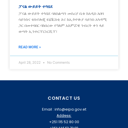
ፓናል ውይይት ተካሄደ
ፓናል ውይይት ተካሄደ ባለስልጣን መስሪያ ቤቱ ከአዲስ አበባ
ሳይንስና ቴክኖሎጂ ዩኒቨርስቲ እና ከኢትዮጵያ ሳይንስ አካዳሚ
ጋር በመተባበር ባከበረው የዓለም አእምሯዊ ንብረት ቀን ላይ
ወጣት ኢንተርፕርነርሺፕ፣
READ MORE »
April 28, 2022
No Comments
CONTACT US
Email : info@eipa.gov.et
Address:
+251 115 52 80 00