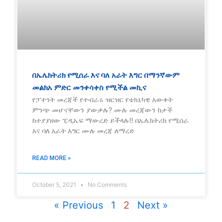
በኤሌክትሪክ የሚሰራ እና ባለ አራት እግር በማንኛውም
መልክአ ምድር መንቀሳቀስ የሚችል መኪና
የፓተንት መረጃች የተብራሩ ዝርዝር የቴክኒካዊ እውቀት
ምንጭ መሆናቸውን ያውቃሉ? ሙሉ መረጃውን ከታች
ከተያያዘው ፒዲኤፍ ማውረድ ይችላሉ!! በኤሌክትሪክ የሚሰራ
እና ባለ አራት እግር ሙሉ መረጃ ለማረድ
READ MORE »
October 5, 2021
No Comments
« Previous
1
2
Next »