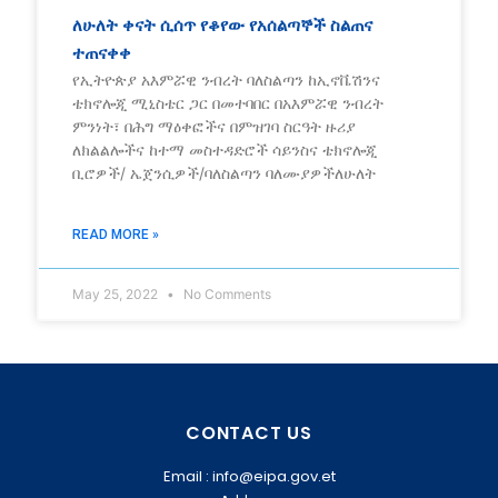
ለሁለት ቀናት ሲሰጥ የቆየው የአሰልጣኞች ስልጠና
ተጠናቀቀ
የኢትዮጵያ አእምሯዊ ንብረት ባለስልጣን ከኢኖቬሽንና
ቴክኖሎጂ ሚኒስቴር ጋር በመተባበር በአእምሯዊ ንብረት
ምንነት፣ በሕግ ማዕቀፎችና በምዝገባ ስርዓት ዙሪያ
ለክልልሎችና ከተማ መስተዳድሮች ሳይንስና ቴክኖሎጂ
ቢሮዎች/ ኤጀንሲዎች/ባለስልጣን ባለሙያዎችለሁለት
READ MORE »
May 25, 2022
No Comments
CONTACT US
Email : info@eipa.gov.et