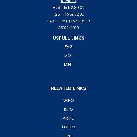
Address:
+251 115 52 80 00
+251 115 52 72 02
FAX :- +251 115 52 92 99
25322/1000
USFULL LINKS
FAG
MOT
MINT
RELATED LINKS
WIPO
KIPO
ARIPO
USPTO
EPO