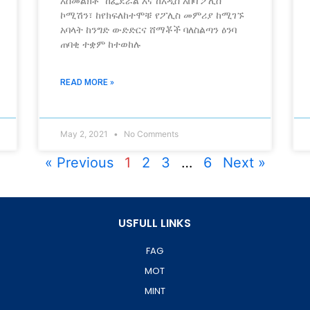
አስመልክቶ ከፌደራል እና ከአዲስ አበባ ፖሊስ
ኮሚሽን፣ ከየክፍለከተሞቹ የፖሊስ መምሪያ ከሚገኙ
አባላት ከንግድ ውድድርና ሸማቾች ባለስልጣን ዕንባ
ጠባቂ ተቋም ከተወከሉ
READ MORE »
May 2, 2021
No Comments
« Previous
1
2
3
…
6
Next »
USFULL LINKS
FAG
MOT
MINT