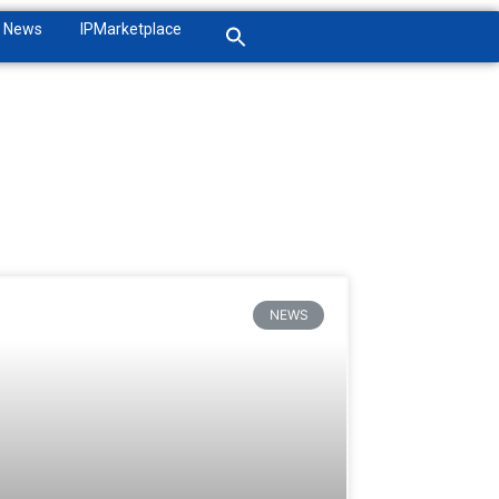
News
IPMarketplace
NEWS