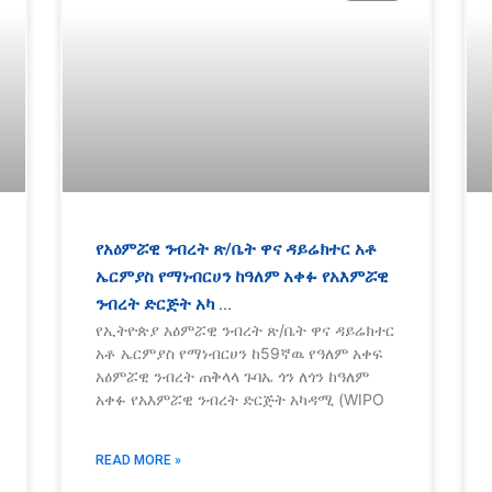
የአዕምሯዊ ንብረት ጽ/ቤት ዋና ዳይሬክተር አቶ
ኤርምያስ የማነብርሀን ከዓለም አቀፉ የአእምሯዊ
ንብረት ድርጅት አካ …
የኢትዮጵያ አዕምሯዊ ንብረት ጽ/ቤት ዋና ዳይሬክተር
አቶ ኤርምያስ የማነብርሀን ከ59ኛዉ የዓለም አቀፍ
አዕምሯዊ ንብረት ጠቅላላ ጉባኤ ጎን ለጎን ከዓለም
አቀፉ የአእምሯዊ ንብረት ድርጅት አካዳሚ (WIPO
READ MORE »