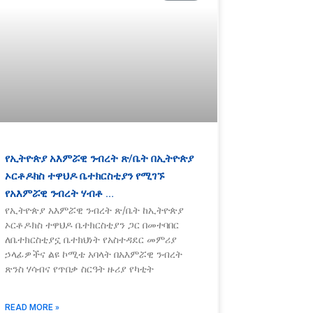
የኢትዮጵያ አእምሯዊ ንብረት ጽ/ቤት በኢትዮጵያ
ኦርቶዶክስ ተዋህዶ ቤተክርስቲያን የሚገኙ
የአእምሯዊ ንብረት ሃብቶ …
የኢትዮጵያ አእምሯዊ ንብረት ጽ/ቤት ከኢትዮጵያ
ኦርቶዶክስ ተዋህዶ ቤተክርስቲያን ጋር በመተባበር
ለቤተክርስቲያኗ ቤተክህነት የአስተዳደር መምሪያ
ኃላፊዎችና ልዩ ኮሚቴ አባላት በአእምሯዊ ንብረት
ጽንስ ሃሳብና የጥበቃ ስርዓት ዙሪያ የካቲት
READ MORE »