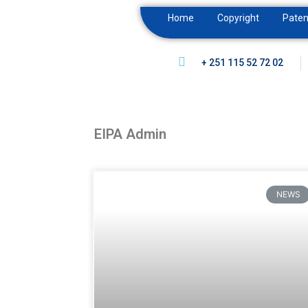
Home
Copyright
Paten
+ 251 115 52 72 02
EIPA Admin
NEWS