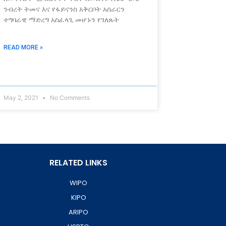
ንብረት ትመና እና የፋይናንስ አቅርቦት አሰራርን
ተግባራዊ ማድረግ አስፈላጊ መሆኑን የገለጹት
READ MORE »
May 2, 2021
No Comments
RELATED LINKS
WIPO
KIPO
ARIPO