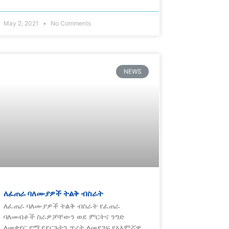
May 2, 2021
No Comments
NEWS
ለፈጠራ ባለሙያዎች ትልቅ ብስራት
ለፈጠራ ባለሙያዎች ትልቅ ብስራት የፈጠራ
ባለመብቶች ስራዎቻቸውን ወደ ምርትና ንግድ
ለመቀየር የሚያደርጉትን ጥረት ለመደገፍ የአእምሯዊ