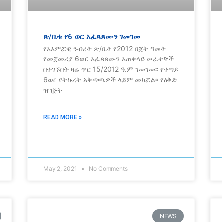
ጽ/ቤቱ የ6 ወር አፈጻጸሙን ገመገመ
የአእምሯዊ ንብረት ጽ/ቤት የ2012 በጀት ዓመት
የመጀመሪያ 6ወር አፈጻጸሙን አጠቀላይ ሠራተኞች
በተገኙበት ዛሬ ጥር 15/2012 ዓ.ም ገመገመ፡፡ የቀጣይ
6ወር የትኩረት አቅጣጫዎች ላይም መክሯል፡፡ የዕቅድ
ዝግጅት
READ MORE »
May 2, 2021
No Comments
NEWS