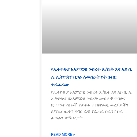
የኢትዮጵያ አእምሯዊ ንብረት ጽ/ቤት እና አይ ቢ
ኤ ኢትዮጵያ በጋራ ለመስራት የትብብር
ተፈራረሙ
የኢትዮጵያ አእምሯዊ ንብረት ጽ/ቤት እና አይ ቢ ኤ
ኢትዮጵያ በአእምሯዊ ንብረት መብቶች ጥበቃና
በፓተንት ሰነዶች የታቀፉ የቴክኖሎጂ መረጃዎችን
ለማሰራጨት፣ ችግር ፈቺ የፈጠራ ስራንና ስራ
ፈጠራን ለማበረታት
READ MORE »