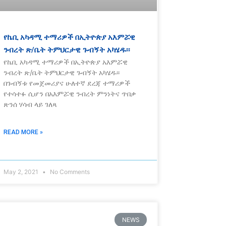
የኬቢ አካዳሚ ተማሪዎች በኢትዮጵያ አእምሯዊ
ንብረት ጽ/ቤት ትምህርታዊ ጉብኝት አካሄዱ፡፡
የኬቢ አካዳሚ ተማሪዎች በኢትዮጵያ አእምሯዊ
ንብረት ጽ/ቤት ትምህርታዊ ጉብኝት አካሄዱ፡፡
በጉብኝቱ የመጀመሪያና ሁለተኛ ደረጃ ተማሪዎች
የተሳተፉ ሲሆን በአእምሯዊ ንብረት ምንነትና ጥበቃ
ጽንሰ ሃሳብ ላይ ገለጻ
READ MORE »
May 2, 2021
No Comments
NEWS