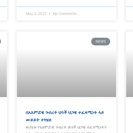
May 2, 2021
No Comments
NEWS
በአእምሯዊ ንብረት ህጎች ህጋዊ ተፈጻሚነት ላይ
ውይይት ተካሄደ
ጽ/ቤቱ የአዕምሯዊ ንብረት ሕጎች ህጋዊ ተፈፃሚነትን