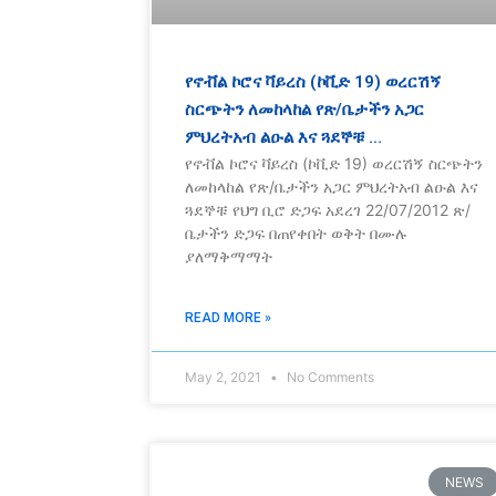
የኖቭል ኮሮና ቫይረስ (ኮቪድ 19) ወረርሽኝ
ስርጭትን ለመከላከል የጽ/ቤታችን አጋር
ምህረትአብ ልዑል እና ጓደኞቹ …
የኖቭል ኮሮና ቫይረስ (ኮቪድ 19) ወረርሽኝ ስርጭትን
ለመከላከል የጽ/ቤታችን አጋር ምህረትአብ ልዑል እና
ጓደኞቹ የህግ ቢሮ ድጋፍ አደረገ 22/07/2012 ጽ/
ቤታችን ድጋፍ በጠየቀበት ወቅት በሙሉ
ያለማቅማማት
READ MORE »
May 2, 2021
No Comments
NEWS