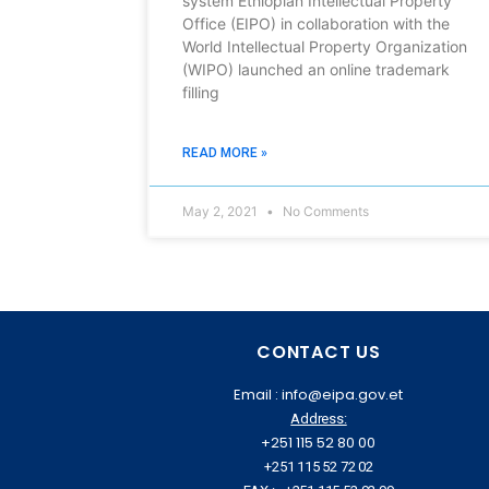
system Ethiopian Intellectual Property
Office (EIPO) in collaboration with the
World Intellectual Property Organization
(WIPO) launched an online trademark
filling
READ MORE »
May 2, 2021
No Comments
CONTACT US
Email : info@eipa.gov.et
Address:
+251 115 52 80 00
+251 115 52 72 02