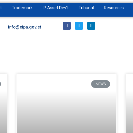
t
Trademark
IP Asset Dev’t
Tribunal
Resources
info@eipa.gov.et
NEWS