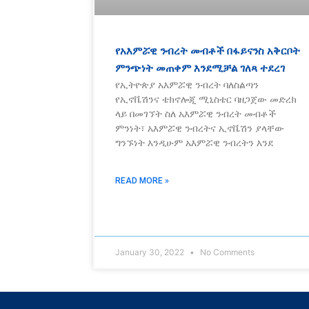
የአእምሯዊ ንብረት መብቶች በፋይናንስ አቅርቦት
ምንጭነት መጠቀም እንደሚቻል ገለጻ ተደረገ
የኢትዮጵያ አእምሯዊ ንብረት ባለስልጣን
የኢኖቬሽንና ቴክኖሎጂ ሚኒስቴር ባዘጋጀው መድረክ
ላይ በመገኘት ስለ አእምሯዊ ንብረት መብቶች
ምንነት፣ አእምሯዊ ንብረትና ኢኖቬሽን ያላቸው
ግንኙነት እንዲሁም አእምሯዊ ንብረትን እንደ
READ MORE »
January 30, 2022
No Comments