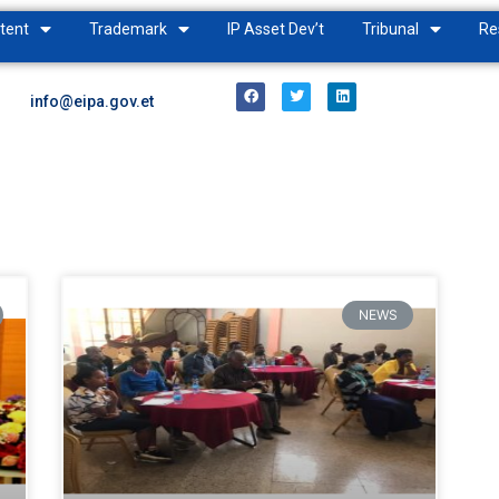
tent
Trademark
IP Asset Dev’t
Tribunal
Re
info@eipa.gov.et
NEWS