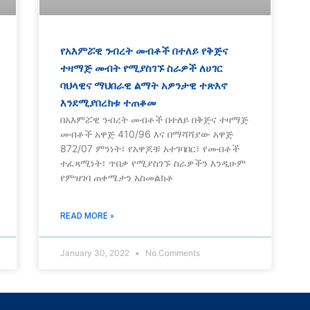
የአእምሯዊ ንብረት መብቶች በተለይ የቅጅና
ተዛማጅ መብት የሚያስገኙ ስራዎች ለሀገር
ባህላዊና ማህበራዊ ልማት አዎንታዊ ተጽእኖ
እንደሚያበረክቱ ተጠቆመ
በአእምሯዊ ንብረት መብቶች በተለይ በቅጅና ተዛማጅ
መብቶች አዋጅ 410/96 እና በማሻሻያው አዋጅ
872/07 ምንነት፣ የአዋጆቹ አተገባበር፣ የመብቶች
ተፈጻሚነት፣ ጥበቃ የሚያስገኙ ስራዎችን እንዲሁም
የምዝገባ ጠቀሜታን አስመልክቶ
READ MORE »
January 30, 2022
No Comments