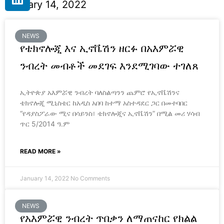
January 14, 2022
NEWS
የቴክኖሎጂ እና ኢኖቬሽን ዘርፉ በአእምሯዊ
ንብረት መብቶች መደገፍ እንደሚገባው ተገለጸ
ኢትዮጵያ አእምሯዊ ንብረት ባለስልጣንን ጨምሮ የኢኖቬሽንና
ቴክኖሎጂ ሚኒስቴር ከአዲስ አበባ ከተማ አስተዳደር ጋር በመተባበር
“የዳያስፖራው ሚና በሳይንስ፣ ቴክኖሎጂና ኢኖቬሽን” በሚል መሪ ሃሳብ
ጥር 5/2014 ዓ.ም
READ MORE »
January 14, 2022
No Comments
NEWS
የአእምሯዊ ንብረት ጥበቃን ለማጠናከር የክልል