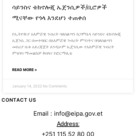
ሳይንስና ቴክኖሎጂ ኤጀንሲዎች/ቢሮዎች
ሚናቸው የጎላ እንደሆነ ተጠቀሰ
የኢትዮጵያ አእምሯዊ ንብረት ባለስልጣን ከጋምቤላ ሳይንስና ቴክኖሎጂ
ኤጀንሲ ጋር በመተባበር በአእምሯዊ ንብረት ምንነትና በባለስልጣን
መስሪያ ቤቱ አደረጃጀት እንዲሁም ኤጀንሲው የአእምሯዊ ንብረት
ምዝገባ ማመልከቻ ቅበላና የፎርማሊቲ
READ MORE »
January 14, 2022
No Comments
CONTACT US
Email : info@eipa.gov.et
Address:
+251 115 52 80 00