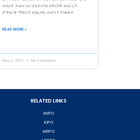
ንብረት ትመና እና የፋይናንስ አቅርቦት አሰራርን
ተግባራዊ ማድረግ አስፈላጊ መሆኑን የገለጹት
READ MORE »
May 2, 2021
No Comments
RELATED LINKS
WIPO
KIPO
ARIPO