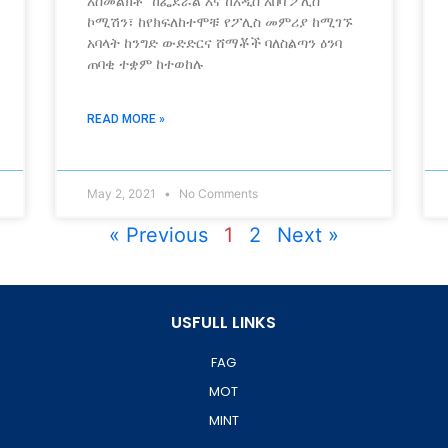
አስመልክቶ ከፌደራል እና ከአዲስ አበባ ፖሊስ
ኮሚሽን፣ ከየክፍለከተሞቹ የፖሊስ መምሪያ ከሚገኙ
አባላት ከንግድ ውድድርና ሸማቾች ባለስልጣን ዕንባ
ጠባቂ ተቋም ከተወከሉ
READ MORE »
May 2, 2021
No Comments
« Previous
1
2
Next »
USFULL LINKS
FAG
MOT
MINT