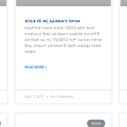
ጽ/ቤቱ የ6 ወር አፈጻጸሙን ገመገመ
የአእምሯዊ ንብረት ጽ/ቤት የ2012 በጀት ዓመት
የመጀመሪያ 6ወር አፈጻጸሙን አጠቀላይ ሠራተኞች
በተገኙበት ዛሬ ጥር 15/2012 ዓ.ም ገመገመ፡፡ የቀጣይ
6ወር የትኩረት አቅጣጫዎች ላይም መክሯል፡፡ የዕቅድ
ዝግጅት
READ MORE »
May 2, 2021
No Comments
NEWS