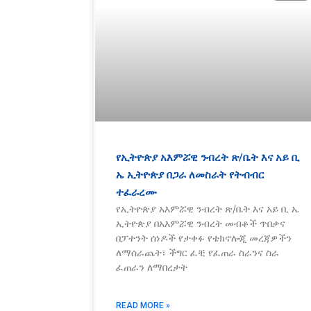
የኢትዮጵያ አእምሯዊ ንብረት ጽ/ቤት እና አይ ቢ
ኤ ኢትዮጵያ በጋራ ለመስራት የትብብር
ተፈራረሙ
የኢትዮጵያ አእምሯዊ ንብረት ጽ/ቤት እና አይ ቢ ኤ
ኢትዮጵያ በአእምሯዊ ንብረት መብቶች ጥበቃና
በፓተንት ሰነዶች የታቀፉ የቴክኖሎጂ መረጃዎችን
ለማሰራጨት፣ ችግር ፈቺ የፈጠራ ስራንና ስራ
ፈጠራን ለማበረታት
READ MORE »