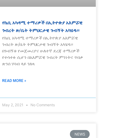
የኬቢ አካዳሚ ተማሪዎች በኢትዮጵያ አእምሯዊ
ንብረት ጽ/ቤት ትምህርታዊ ጉብኝት አካሄዱ፡፡
የኬቢ አካዳሚ ተማሪዎች በኢትዮጵያ አእምሯዊ
ንብረት ጽ/ቤት ትምህርታዊ ጉብኝት አካሄዱ፡፡
በጉብኝቱ የመጀመሪያና ሁለተኛ ደረጃ ተማሪዎች
የተሳተፉ ሲሆን በአእምሯዊ ንብረት ምንነትና ጥበቃ
ጽንሰ ሃሳብ ላይ ገለጻ
READ MORE »
May 2, 2021
No Comments
NEWS