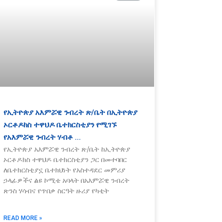
የኢትዮጵያ አእምሯዊ ንብረት ጽ/ቤት በኢትዮጵያ
ኦርቶዶክስ ተዋህዶ ቤተክርስቲያን የሚገኙ
የአእምሯዊ ንብረት ሃብቶ …
የኢትዮጵያ አእምሯዊ ንብረት ጽ/ቤት ከኢትዮጵያ
ኦርቶዶክስ ተዋህዶ ቤተክርስቲያን ጋር በመተባበር
ለቤተክርስቲያኗ ቤተክህነት የአስተዳደር መምሪያ
ኃላፊዎችና ልዩ ኮሚቴ አባላት በአእምሯዊ ንብረት
ጽንስ ሃሳብና የጥበቃ ስርዓት ዙሪያ የካቲት
READ MORE »