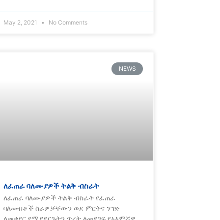
May 2, 2021
No Comments
NEWS
ለፈጠራ ባለሙያዎች ትልቅ ብስራት
ለፈጠራ ባለሙያዎች ትልቅ ብስራት የፈጠራ
ባለመብቶች ስራዎቻቸውን ወደ ምርትና ንግድ
ለመቀየር የሚያደርጉትን ጥረት ለመደገፍ የአእምሯዊ