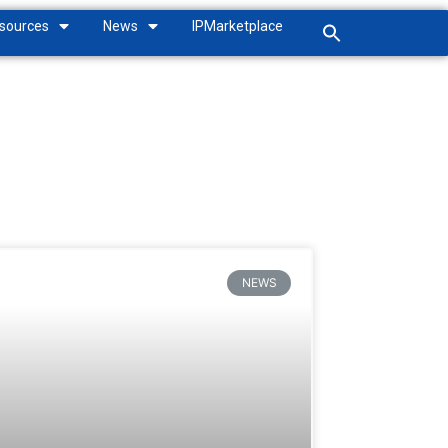
sources
News
IPMarketplace
NEWS