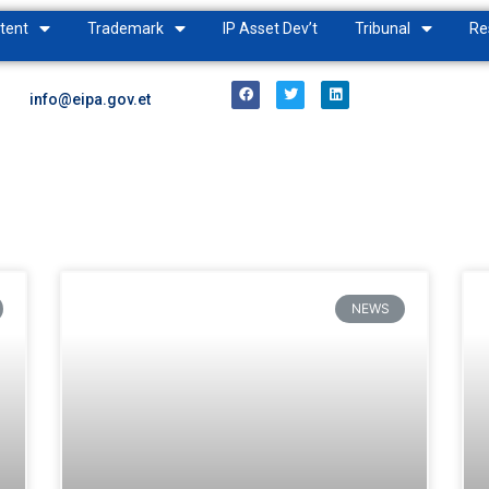
tent
Trademark
IP Asset Dev’t
Tribunal
Re
info@eipa.gov.et
NEWS