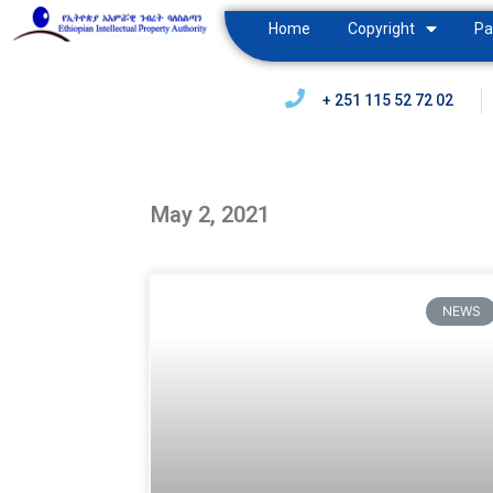
Home
Copyright
Pa
+ 251 115 52 72 02
May 2, 2021
NEWS