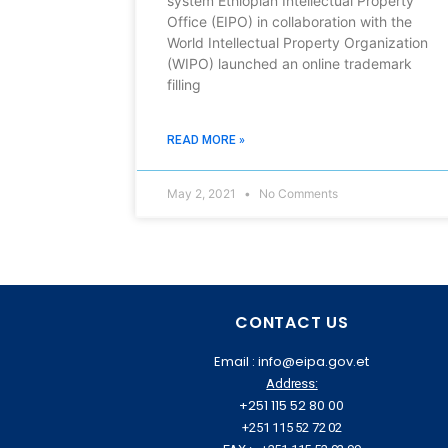
system Ethiopian Intellectual Property
Office (EIPO) in collaboration with the
World Intellectual Property Organization
(WIPO) launched an online trademark
filling
READ MORE »
May 2, 2021
No Comments
CONTACT US
Email : info@eipa.gov.et
Address:
+251 115 52 80 00
+251 115 52 72 02