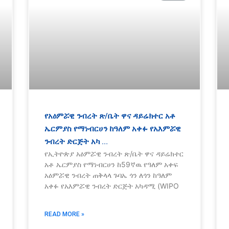
የአዕምሯዊ ንብረት ጽ/ቤት ዋና ዳይሬክተር አቶ
ኤርምያስ የማነብርሀን ከዓለም አቀፉ የአእምሯዊ
ንብረት ድርጅት አካ …
የኢትዮጵያ አዕምሯዊ ንብረት ጽ/ቤት ዋና ዳይሬክተር
አቶ ኤርምያስ የማነብርሀን ከ59ኛዉ የዓለም አቀፍ
አዕምሯዊ ንብረት ጠቅላላ ጉባኤ ጎን ለጎን ከዓለም
አቀፉ የአእምሯዊ ንብረት ድርጅት አካዳሚ (WIPO
READ MORE »