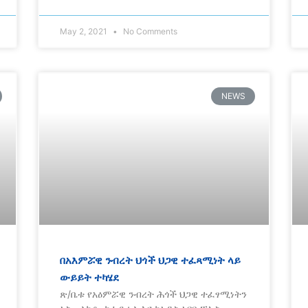
May 2, 2021
No Comments
NEWS
በአእምሯዊ ንብረት ህጎች ህጋዊ ተፈጻሚነት ላይ
ውይይት ተካሄደ
ጽ/ቤቱ የአዕምሯዊ ንብረት ሕጎች ህጋዊ ተፈፃሚነትን