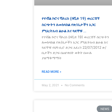
የኖቭል ኮሮና ቫይረስ (ኮቪድ 19) ወረርሽኝ
ስርጭትን ለመከላከል የጽ/ቤታችን አጋር
ምህረትአብ ልዑል እና ጓደኞቹ …
የኖቭል ኮሮና ቫይረስ (ኮቪድ 19) ወረርሽኝ ስርጭትን
ለመከላከል የጽ/ቤታችን አጋር ምህረትአብ ልዑል እና
ጓደኞቹ የህግ ቢሮ ድጋፍ አደረገ 22/07/2012 ጽ/
ቤታችን ድጋፍ በጠየቀበት ወቅት በሙሉ
ያለማቅማማት
READ MORE »
May 2, 2021
No Comments
NEWS