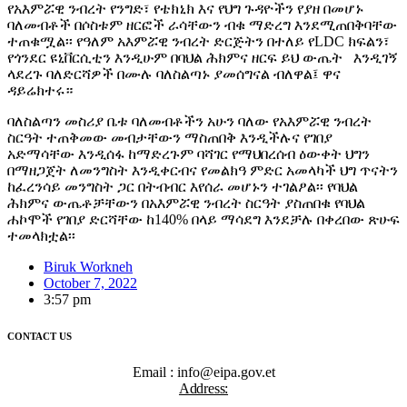
የአእምሯዊ ንብረት የንግድ፣ የቴክኒክ እና የህግ ጉዳዮችን የያዘ በመሆኑ
ባለመብቶች በሶስቱም ዘርፎች ራሳቸውን ብቁ ማድረግ እንደሚጠበቅባቸው
ተጠቁሟል፡፡ የዓለም አእምሯዊ ንብረት ድርጅትን በተለይ የLDC ክፍልን፣
የጎንደር ዩኒቨርሲቲን እንዲሁም በባህል ሕክምና ዘርፍ ይህ ውጤት እንዲገኝ
ላደረጉ ባለድርሻዎች በሙሉ ባለስልጣኑ ያመሰግናል ብለዋል፤ ዋና
ዳይሬክተሩ።
ባለስልጣን መስሪያ ቤቱ ባለመብቶችን አሁን ባለው የአእምሯዊ ንብረት
ስርዓት ተጠቅመው መብታቸውን ማስጠበቅ እንዲችሉና የገበያ
አድማሳቸው እንዲሰፋ ከማድረጉም ባሻገር የማህበረሰብ ዕውቀት ህግን
በማዘጋጀት ለመንግስት እንዲቀርብና የመልክዓ ምድር አመላካች ህግ ጥናትን
ከፈረንሳይ መንግስት ጋር በትብብር እየሰራ መሆኑን ተገልፆል፡፡ የባህል
ሕክምና ውጤቶቻቸውን በአእምሯዊ ንብረት ስርዓት ያስጠበቁ የባህል
ሐኮሞች የገበያ ድርሻቸው ከ140% በላይ ማሳደግ እንደቻሉ በቀረበው ጽሁፍ
ተመላክቷል፡፡
Biruk Workneh
October 7, 2022
3:57 pm
CONTACT US
Email : info@eipa.gov.et
Address: