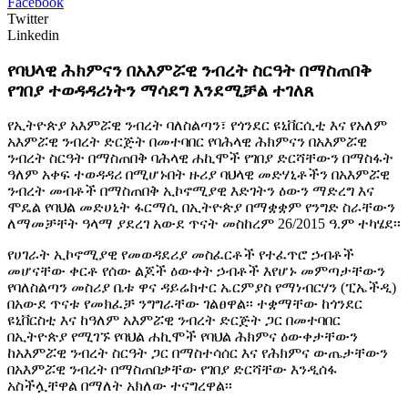
Facebook
Twitter
Linkedin
የባህላዊ ሕክምናን በአእምሯዊ ንብረት ስርዓት በማስጠበቅ
የገበያ ተወዳዳሪነትን ማሳደግ እንደሚቻል ተገለጸ
የኢትዮጵያ አእምሯዊ ንብረት ባለስልጣን፣ የጎንደር ዩኒቨርሲቲ እና የአለም
አእምሯዊ ንብረት ድርጅት በመተባበር የባሕላዊ ሕክምናን በአእምሯዊ
ንብረት ስርዓት በማስጠበቅ ባሕላዊ ሐኪሞች የገበያ ድርሻቸውን በማስፋት
ዓለም አቀፍ ተወዳዳሪ በሚሆኑበት ዙሪያ ባህላዊ መድሃኒቶችን በአእምሯዊ
ንብረት መብቶች በማስጠበቅ ኢኮኖሚያዊ እድገትን ዕውን ማድረግ እና
ሞዴል የባህል መድሀኒት ፋርማሲ በኢትዮጵያ በማቋቋም የንግድ ስራቸውን
ለማመቻቸት ዓላማ ያደረገ አውደ ጥናት መስከረም 26/2015 ዓ.ም ተካሄደ፡፡
የሀገራት ኢኮኖሚያዊ የመወዳደሪያ መስፈርቶች የተፈጥሮ ኃብቶች
መሆናቸው ቀርቶ የሰው ልጆች ዕውቀት ኃብቶች እየሆኑ መምጣታቸውን
የባለስልጣን መስሪያ ቤቱ ዋና ዳይሬክተር ኤርምያስ የማነብርሃን (ፒኤችዲ)
በአውደ ጥናቱ የመክፈቻ ንግግራቸው ገልፀዋል፡፡ ተቋማቸው ከጎንደር
ዩኒቨርስቲ እና ከዓለም አእምሯዊ ንብረት ድርጅት ጋር በመተባበር
በኢትዮጵያ የሚገኙ የባህል ሐኪሞች የባህል ሕክምና ዕውቀታቸውን
ከአእምሯዊ ንብረት ስርዓት ጋር በማስተሳሰር እና የሕክምና ውጤታቸውን
በአእምሯዊ ንብረት በማስጠበቃቸው የገበያ ድርሻቸው እንዲሰፋ
አስችሏቸዋል በማለት አክለው ተናግረዋል፡፡