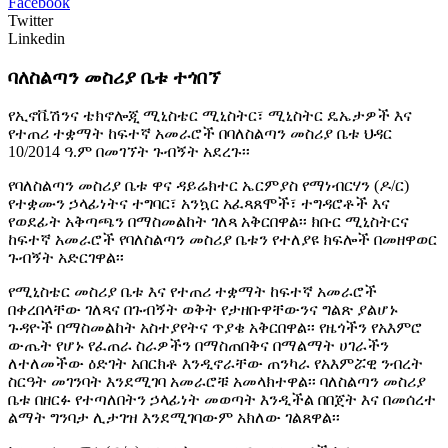
Facebook
Twitter
Linkedin
ባለስልጣን መስሪያ ቤቱ ተጎበኘ
የኢኖቬሽንና ቴክኖሎጂ ሚኒስቴር ሚኒስትር፣ ሚኒስትር ዴኤታዎች እና
የተጠሪ ተቋማት ከፍተኛ አመራሮች በባለስልጣን መስሪያ ቤቱ ህዳር
10/2014 ዓ.ም በመገኘት ጉብኝት አደረጉ፡፡
የባለስልጣን መስሪያ ቤቱ ዋና ዳይሬክተር ኤርምያስ የማነብርሃን (ዶ/ር)
የተቋሙን ኃላፊነትና ተግባር፣ አንኳር አፈጻጸሞች፣ ተግዳሮቶች እና
የወደፊት አቅጣጫን በማስመልከት ገለጻ አቅርበዋል፡፡ ክቡር ሚኒስትርና
ከፍተኛ አመራሮች የባለስልጣን መስሪያ ቤቱን የተለያዩ ክፍሎች በመዘዋወር
ጉብኝት አድርገዋል፡፡
የሚኒስቴር መስሪያ ቤቱ እና የተጠሪ ተቋማት ከፍተኛ አመራሮች
በቀረበላቸው ገለጻና በጉብኝት ወቅት የታዘቡዋቸውንና ግልጽ ያልሆኑ
ጉዳዮች በማስመልከት አስተያየትና ጥያቄ አቅርበዋል፡፡ የዜጎችን የአእምሮ
ውጤት የሆኑ የፈጠራ ስራዎችን በማስጠበቅና በማልማት ሀገራችን
ለተለመችው ዕድገት አበርክቶ እንዲኖራቸው ጠንካራ የአእምሯዊ ንብረት
ስርዓት መገንባት እንደሚገባ አመራሮቹ አመላክተዋል፡፡ ባለስልጣን መስሪያ
ቤቱ በዘርፉ የተጣለበትን ኃላፊነት መወጣት እንዲችል በበጀት እና በመሰረተ
ልማት ግንባታ ሊታገዝ እንደሚገባውም አክለው ገልጸዋል፡፡