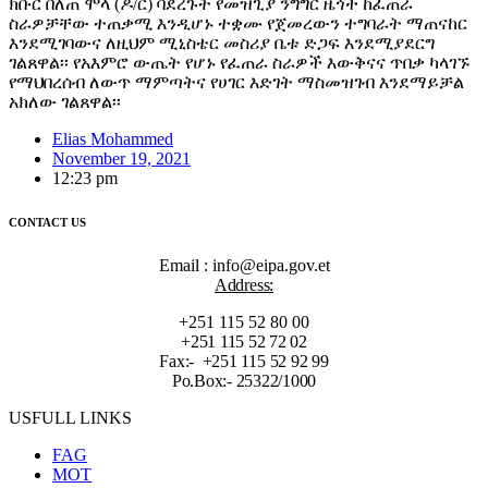
ክቡር በለጠ ሞላ (ዶ/ር) ባደረጉት የመዝጊያ ንግግር ዜጎች ከፈጠራ
ስራዎቻቸው ተጠቃሚ እንዲሆኑ ተቋሙ የጀመረውን ተግባራት ማጠናከር
እንደሚገባውና ለዚህም ሚኒስቴር መስሪያ ቤቱ ድጋፍ እንደሚያደርግ
ገልጸዋል፡፡ የአእምሮ ውጤት የሆኑ የፈጠራ ስራዎች እውቅናና ጥበቃ ካላገኙ
የማህበረሰብ ለውጥ ማምጣትና የሀገር እድገት ማስመዝገብ እንደማይቻል
አክለው ገልጸዋል፡፡
Elias Mohammed
November 19, 2021
12:23 pm
CONTACT US
Email : info@eipa.gov.et
Address:
+251 115 52 80 00
+251 115 52 72 02
Fax:- +251 115 52 92 99
Po.Box:- 25322/1000
USFULL LINKS
FAG
MOT