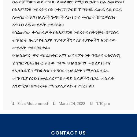
ስራዎቻቸውን ወደ ተግባር ለመለወጥ የሚያደርጉትን ስራ ለመደገፍ፣
በአእምሯዊ ንብረትና በኢንተርፕርነርሺፕ ግንዛቤ ፈጠራ ላይ በጋራ
ለመስራት እን በሌሎች ጉዳዮች ላይ በጋራ መስራት በሚቻልበት
አግባብ ላይ ውይይት ተደርጓል፡፡
የስልጠናው ተሳታፊዎች በአእምሯዊ ንብረትና በቅንጅት በሚሰሩ
ተግባራት ዙሪያ የተለያዩ ጥያቄዎችንና አስተያየቶችን አንስተው
ውይይት ተደርጎበታል፡፡
የባለስልጣኑ ዋና ዳይሬክተር አማካሪና የፓተንት ጥበቃና ቴክኖሎጂ
ሽግግር ዳይሬክተር ፍሬው ገላው የባለስልጣን መስሪያ ቤቱና
የኢንኩቤሽን ማዕከላቱን ተግባርና ኃላፊነት የሚያሳይ የጋራ
መግባቢያ ሰነድ በመፈራረም በቀጣይ ስራዎችን በጋራ መስራት
እንደሚገባ በውይይቱ ማጠቃለያ ላይ ተናግረዋል፡፡
Elias Mohammed
March 24, 2022
1:10 pm
CONTACT US