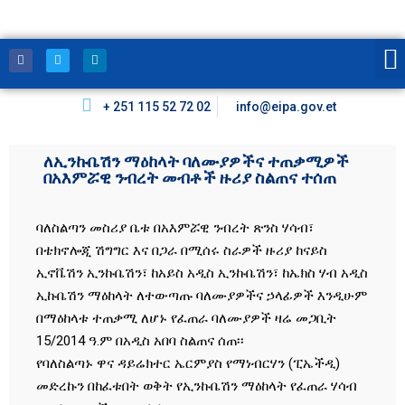
+ 251 115 52 72 02
info@eipa.gov.et
ለኢንኩቤሽን ማዕከላት ባለሙያዎችና ተጠቃሚዎች
በአእምሯዊ ንብረት መብቶች ዙሪያ ስልጠና ተሰጠ
ባለስልጣን መስሪያ ቤቱ በአእምሯዊ ንብረት ጽንስ ሃሳብ፣
በቴክኖሎጂ ሽግግር እና በጋራ በሚሰሩ ስራዎች ዙሪያ ከናይስ
ኢኖቬሽን ኢንኩቤሽን፣ ከአይስ አዲስ ኢንኩቤሽን፣ ከኤክስ ሃብ አዲስ
ኢኩቤሽን ማዕከላት ለተውጣጡ ባለሙያዎችና ኃላፊዎች እንዲሁም
በማዕከላቱ ተጠቃሚ ለሆኑ የፈጠራ ባለሙያዎች ዛሬ መጋቢት
15/2014 ዓ.ም በአዲስ አበባ ስልጠና ሰጠ፡፡
የባለስልጣኑ ዋና ዳይሬክተር ኤርምያስ የማነብርሃን (ፒኤችዲ)
መድረኩን በከፈቱበት ወቅት የኢንኩቤሽን ማዕከላት የፈጠራ ሃሳብ