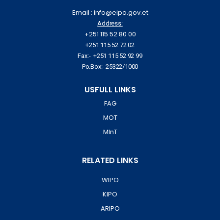
Email : info@eipa.gov.et
Address:
+251 115 52 80 00
+251 115 52 72 02
Fax:- +251 115 52 92 99
Po.Box:- 25322/1000
USFULL LINKS
FAG
MOT
MInT
RELATED LINKS
WIPO
KIPO
ARIPO