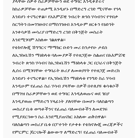
ያላቸው ሰዎች ስራዎቻቸውን ወደ ተግባር እንዲቀይሩና
ከስራዎቻቸው ተጠቃሚ እንዲሆኑ በማድረግ ረገድ ሚናቸው የጎላ
እንደሆነ ተናግረዋል፡፡ የአእምሯዊ ንብረት ጽንስ ሃሳብንና የጥበቃ
ስርዓትን በመገንዘብና በማስገንዘብ እንዲሁም ዘርፉን የዕድገት
አንቀሳቃሽ መሳሪያ በማድረግ ረገድ በቅንጅት መስራት
እንደሚገባም አክለው ገልጸዋል፡፡
የቴክኖሎጂ ሽግግርና ማማከር ቡድን መሪ ስንታየሁ ታደሰ
ለኢንኩቤሽን ማዕከላቱ ባለሙያዎች የተዘጋጀው ስልጠና በአእምሯዊ
ንብረት ጽንስ ሃሳብና ከኢንኩቤሽን ማዕከላቱ ጋር በጋራና በቅንጅት
ሊሰሩ በሚገባቸው ተግባራት ዙሪያ ለመወያየት የተዘጋጀ መድረክ
እንደሆነ ተናግረዋል፡፡ የኢንኩቤሽን ማዕከላቱ የንግድ ስራ ሃሳብ
እንዲሁም የፈጠራ ስራ ሃሳብ ያላቸው ሰዎች በተለያዩ ቁሳቁሶች
በማገዝ ስራዎቻቸውን ወደ ተግባር እንዲለወጡና ወደ ገበያ
እንዲያወጡ የማድረግ ሃላፊነት ያለባቸው በመሆኑ ባለስልጣን
መስሪያ ቤቱ ወጣቶችንና የፈጠራ ባለመብቶችን ለመደገፍ
የሚያደርገውን ስራ እንደሚያጠናክር አክለው ጠቅሰዋል፡፡
ባለስልጣን መስሪያ ቤቱ በፓተንት የታቀፉ የቴክኖሎጂ መረጃዎችና
የምርምር ጆርናሎች ልውውጥ ለማድረግ፣ የፈጠራ ባለመብቶች